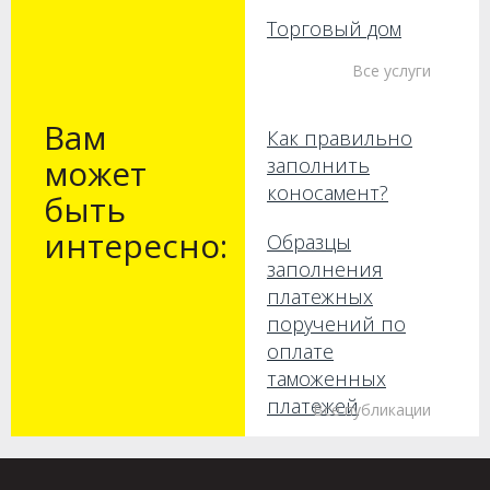
Торговый дом
Все услуги
Вам
Как правильно
может
заполнить
коносамент?
быть
интересно:
Образцы
заполнения
платежных
поручений по
оплате
таможенных
платежей
Все публикации
Как получить груз
без предъявления