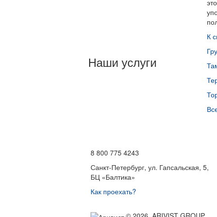
эт
уп
по
К с
Гр
Наши услуги
Та
Те
То
Все
8 800 775 4243
Санкт-Петербург, ул. Гапсальская, 5,
БЦ «Балтика»
Как проехать?
© 2026. ARIVIST GROUP