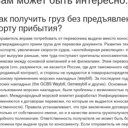
ак получить груз без предъявле
орту прибытия?
правитель вправе потребовать от перевозчика выдачи вместо коно
дтверждающего прием груза для перевозки документа. Развитие те
анспорте, увеличение скорости судов, «контейнерная революция» п
порт выгрузки раньше, чем туда поступают оригиналы коносаментов
ревозки между основной компанией и её филиалами. Этим перевоз
варов (это, разумеется, не касается России, где для таможенного
продажный контракт), и стороны не нуждаются в товарораспорядите
рокому применению морских накладных (waybill). За последние го
рских накладных (the GCBS Waybill, Genwaybill и другие). Основны
пользовании морских накладных, были проблемы с возможностью п
авил. Международный морской комитет разработал Унифицированн
именяются к договорам перевозки, по которым не выдается коносам
бственности). Правила устанавливают, что при заключении договор
только от собственного имени, но и в качестве агента грузополуча
добного полномочия. Ответственность получателя не может быть бо
зложена при выдаче груза по коносаменту. Если отправитель не пе