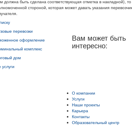
ом должна быть сделана соответствующая отметка в накладной), то
олномоченной стороной, которая может давать указания перевозчик
лучателя.
писку
узовые перевозки
Вам может быть
моженное оформление
интересно:
рминальный комплекс
рговый дом
 услуги
О компании
Услуги
Наши проекты
Карьера
Контакты
Образовательный центр