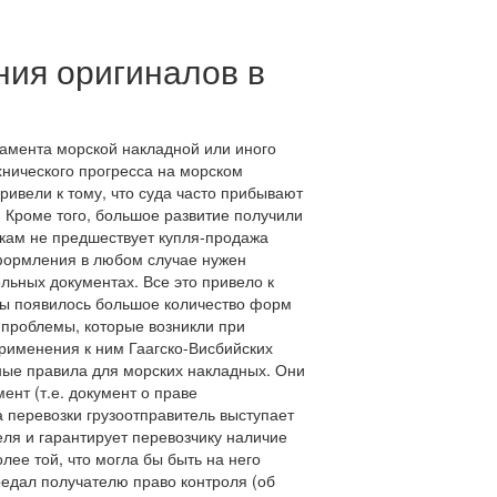
ния оригиналов в
самента морской накладной или иного
хнического прогресса на морском
ривели к тому, что суда часто прибывают
. Кроме того, большое развитие получили
кам не предшествует купля-продажа
 оформления в любом случае нужен
льных документах. Все это привело к
ды появилось большое количество форм
е проблемы, которые возникли при
рименения к ним Гаагско-Висбийских
ые правила для морских накладных. Они
ент (т.е. документ о праве
а перевозки грузоотправитель выступает
теля и гарантирует перевозчику наличие
лее той, что могла бы быть на него
редал получателю право контроля (об