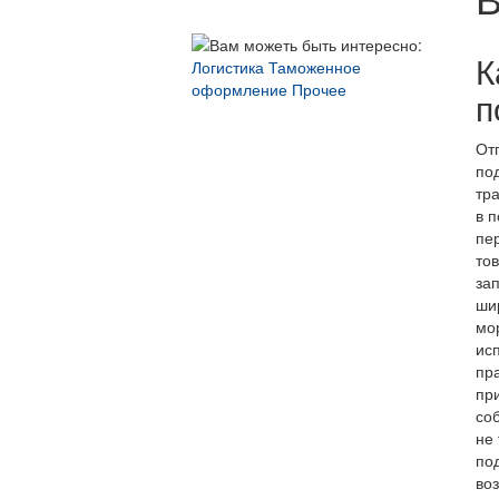
К
Логистика
Таможенное
оформление
Прочее
п
От
по
тр
в 
пе
то
за
ши
мо
ис
пр
пр
со
не 
по
во