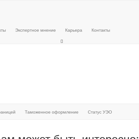
кты
Экспертное мнение
Карьера
Контакты
границей
Таможенное оформление
Статус УЭО
ам может быть интересно: