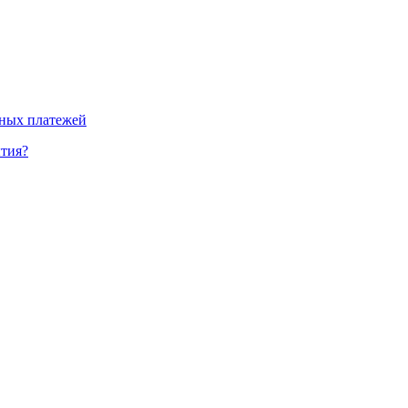
нных платежей
ытия?