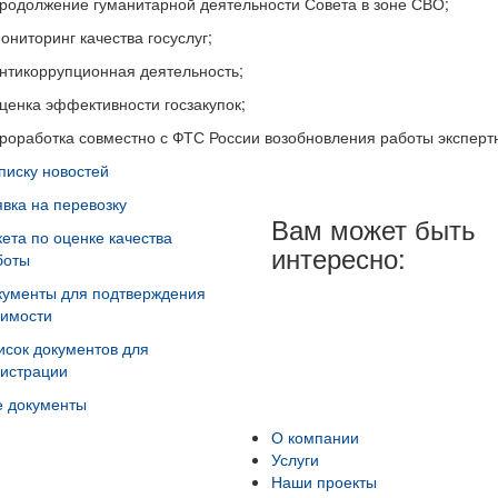
продолжение гуманитарной деятельности Совета в зоне СВО;
ониторинг качества госуслуг;
антикоррупционная деятельность;
оценка эффективности госзакупок;
проработка совместно с ФТС России возобновления работы экспертн
писку новостей
явка на перевозку
Вам может быть
кета по оценке качества
интересно:
боты
кументы для подтверждения
оимости
исок документов для
гистрации
е документы
О компании
Услуги
Наши проекты