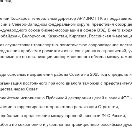
25 год.
гений Кошкаров, генеральный директор АРИВИСТ ГК и представите
ссии в Северо-Западном федеральном округе, представил обзор де
ждународного союза бизнес-ассоциаций в сфере ВЭД. В него входя
ербайджан, Белоруссия, Казахстан, Киргизия, Российская Федерация
юз осуществляет транспортно-логистическое сопровождение поставо
еодоления проблем с расчетами из-за санкционных ограничений, уч
сперименте по организации информационного обмена между тамож
еди основных направлений работы Совета на 2025 год определил
организация постоянного прямого диалога таможни с представителя
щества через Совет;
содействие исполнению Публичной декларации целей и задач ФТС н
частие в корректировке второго этапа реализации Стратегии;
содействие в продвижении международной повестки ФТС России;
работа по сохранению и укреплению традиционных российских дух