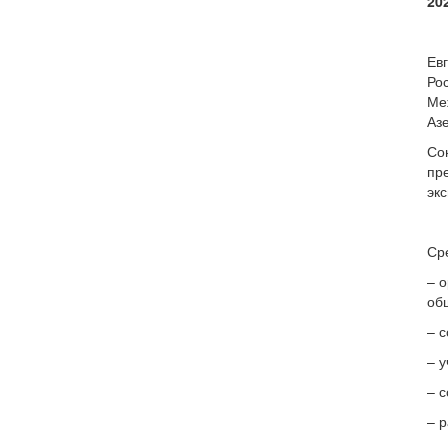
20
Ев
Ро
Ме
Аз
Со
пр
эк
Ср
– 
об
– 
– у
– 
– 