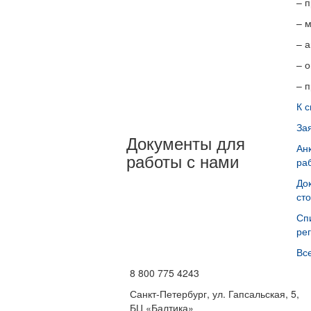
– 
– м
– 
– 
– 
К с
За
Документы для
Ан
работы с нами
ра
До
ст
Сп
ре
Вс
8 800 775 4243
Санкт-Петербург, ул. Гапсальская, 5,
БЦ «Балтика»