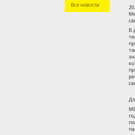
Все новости
20
Ме
са
В 
те
пр
та
зн
ко
пр
ре
са
Дл
МЕ
го
пл
па