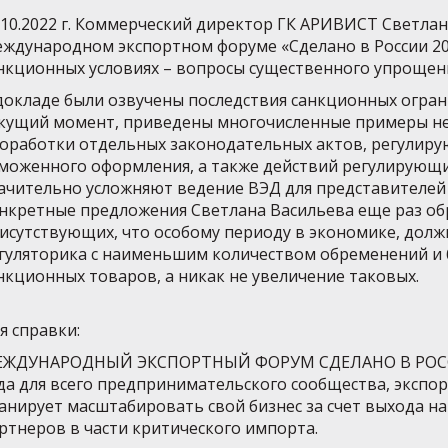
.10.2022 г. Коммерческий директор ГК АРИВИСТ Светлан
ждународном экспортном форуме «Сделано в России 20
нкционных условиях – вопросы существенного упрощен
докладе были озвучены последствия санкционных огран
кущий момент, приведены многочисленные примеры н
оработки отдельных законодательных актов, регулир
моженного оформления, а также действий регулирующи
ачительно усложняют ведение ВЭД для представителей 
нкретные предложения Светлана Васильева еще раз о
исутствующих, что особому периоду в экономике, долж
гуляторика с наименьшим количеством обременений и
нкционных товаров, а никак не увеличение таковых.
я справки:
ЖДУНАРОДНЫЙ ЭКСПОРТНЫЙ ФОРУМ СДЕЛАНО В РОССИИ
да для всего предпринимательского сообщества, экспорт
анирует масштабировать свой бизнес за счет выхода на
ртнеров в части критического импорта.