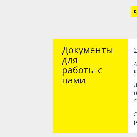
К
Документы
З
для
А
работы с
к
нами
Д
п
с
С
р