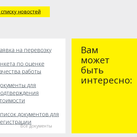
 списку новостей
Вам
аявка на перевозку
может
нкета по оценке
быть
ачества работы
интересно:
окументы для
одтверждения
тоимости
писок документов для
егистрации
Все документы