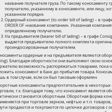
название получателя груза. По такому коносаменту г
получателю, указанному в коносаменте, или лицу, к
указанном порядке.
Ордерный коносамент (to-order bill of lading) – в гра
ORDER OF «название компании». Указанная компания 
определенному получателю.
На предъявителя (bearer bill of lading) – в графе Con
выдается предъявителю полного комплекта оригина
проиндоссированные получателем.
носаменты ордерные и на предъявителя являются оборотн
ding). Благодаря оборотности они выполняют свою осн
ржателю возможность распоряжаться товарами, пока он
ложить коносамент в банк до прибытия товара. Коноса
шь в том случае, если он был таковым оформлен.
оротные коносаменты предпочтительнее в некоторых
рговли, т.к. благодаря тому, что коносамент является о
ктически становится оборотным. Оборотная форма ко
именяется при торговле зерном, нефтью и т.п. товаров
пути продаются и покупаются по цепочке договоров с 