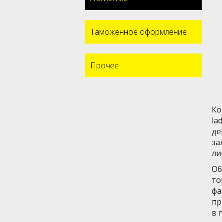
Таможенное оформление
Прочее
Ко
la
де
за
ли
Об
то
фа
пр
в 