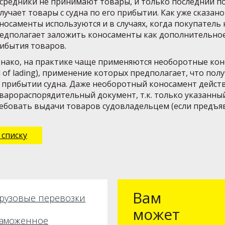
средники не принимают товары, и только последний п
лучает товары с судна по его прибытии. Как уже сказа
носаменты используются и в случаях, когда покупатель
едполагает заложить коносаменты как дополнительное
ибытия товаров.
нако, на практике чаще применяются необоротные коно
ll of lading), применение которых предполагает, что по
 прибытии судна. Даже необоротный коносамент действ
варораспорядительный документ, т.к. только указанны
ебовать выдачи товаров судовладельцем (если предъяв
 списку
Вам
рузовые перевозки
может
аможенное