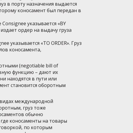
руз в порту назначения выдается
оторому коносамент был передан в
фе Consignee указывается «BY
издает ордер на выдачу груза
signee указывается «TO ORDER». Груз
лов коносамента,
ыми (negotiable bill of
овную функцию – дают их
и находятся в пути или
мент становится оборотным
 видах международной
боротным, груз тоже
носаментов обычно
, где коносаменты на товары
оговоркой, по которым