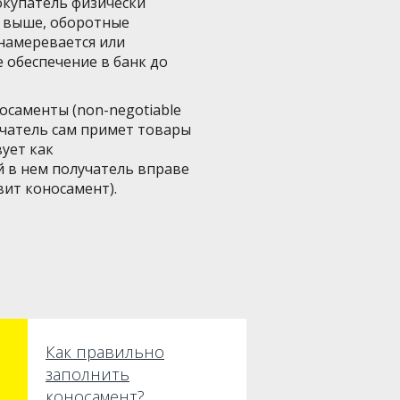
окупатель физически
но выше, оборотные
 намеревается или
 обеспечение в банк до
саменты (non-negotiable
лучатель сам примет товары
ует как
й в нем получатель вправе
ит коносамент).
Как правильно
заполнить
коносамент?