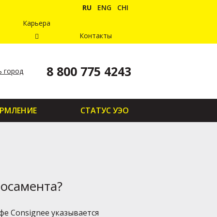
RU
ENG
CHI
Карьера
Контакты
8 800 775 4243
 город
РМЛЕНИЕ
СТАТУС УЭО
носамента?
графе Consignee указывается