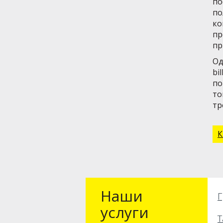
по
по
ко
пр
пр
Од
bi
по
то
тр
К
Наши
Г
услуги
Т