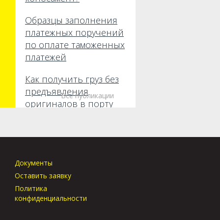
Образцы заполнения
платежных поручений
по оплате таможенных
платежей
Как получить груз без
предъявления
Все публикации
оригиналов в порту
прибытия?
Документы
Оставить заявку
Политика
конфиденциальности