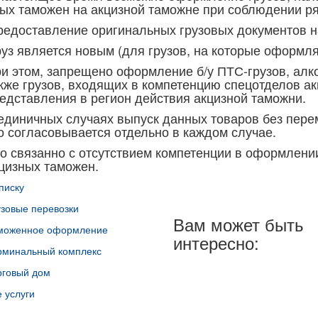
ых таможен на акцизной таможне при соблюдении ря
редоставление оригинальных грузовых документов 
руз является новым (для грузов, на которые оформл
и этом, запрещено оформление б/у ПТС-грузов, алко
кже грузов, входящих в компетенцию спецотделов ак
едставления в регион действия акцизной таможни.
единичных случаях выпуск данных товаров без пере
о согласовывается отдельно в каждом случае.
о связанно с отсутствием компетенции в оформлени
цизных таможен.
писку
узовые перевозки
Вам может быть
моженное оформление
интересно:
рминальный комплекс
рговый дом
 услуги