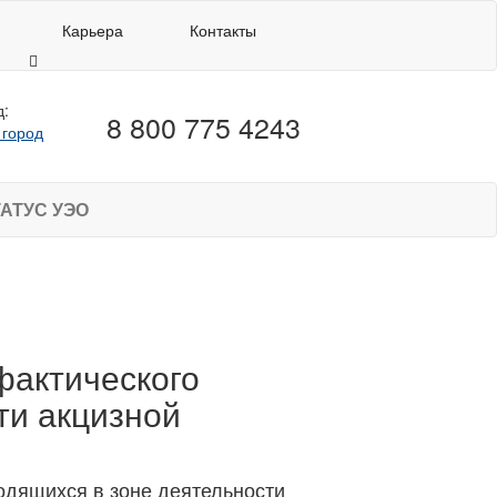
Карьера
Контакты
д:
8 800 775 4243
 город
АТУС УЭО
фактического
ти акцизной
одящихся в зоне деятельности