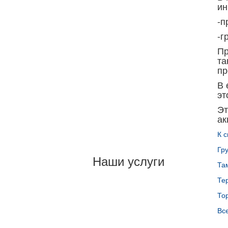
ин
-п
-г
Пр
та
пр
В 
эт
Эт
ак
К с
Гр
Наши услуги
Та
Те
То
Все