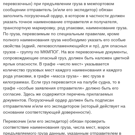
перевозочных) при предъявлении груза в межпортовом
сообщении отправитель (и/или его экспедитор) обязан
заполнить погрузочный ордер, в котором в частности должен
указать точное наименование отправителя и получателя,
транспортную маркировку, род упаковки, наименование груза.
По груза, перевозимым по специальным правилам, кроме
полного наименования груза необходимо указать его особые
свойства (едкий, легковоспламеняющийся и пр), для опасных
грузов – группу по МКМПОГ. На все перевозочные документы,
сопровождающие опасный груз, должен быть наложен цветной
ярлык опасности. В графе «число мест» указывается
количество грузовых мест каждого наименования и каждого
рода упаковки, в графе «масса груза» - вес груза в
килограммах. Если груз перевозится на палубе судна, то в
графе «особые заявления отправителя» должно быть его
согласие. Здесь же содержится перечень прилагаемых
документов. Погрузочный ордер должен быть подписан
отправителем и/или его экспедитором (который действует на
основании соответствующей доверенности).
Перевозчик (или его экспедитор) обязан проверить
соответствие наименования груза, числа мест, марок
предъявляемого груза данным, указанным отправителем в