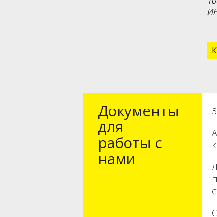
10
И
К
Документы
З
для
А
работы с
к
нами
Д
п
с
С