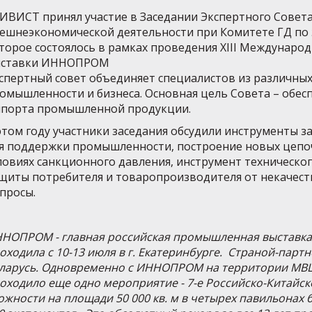
ИВИСТ принял участие в Заседании Экспертного Совет
ешнеэкономической деятельности при Комитете ГД по 
торое состоялось в рамках проведения XIII Междунар
ставки ИННОПРОМ
спертный совет объединяет специалистов из различных
омышленности и бизнеса. Основная цель Совета – обес
порта промышленной продукции.
этом году участники заседания обсудили инструменты 
я поддержки промышленности, построение новых цепоч
ловиях санкционного давления, инструмент техническог
щиты потребителя и товаропроизводителя от некачест
просы.
НОПРОМ - главная российская промышленная выставка, 
оходила с 10-13 июля в г. Екатеринбурге. Страной-парт
ларусь. Одновременно с ИННОПРОМ на территории МВЦ
оходило еще одно мероприятие - 7-е Российско-Китайс
ожности на площади 50 000 кв. м в четырех павильонах 