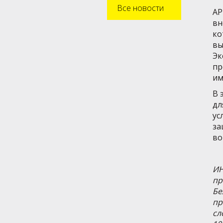
Все новости
АР
вн
ко
вы
Эк
пр
им
В 
дл
ус
за
во
ИН
пр
Бе
пр
сл