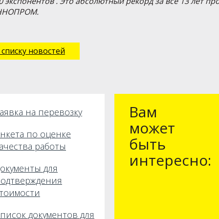
0 экспонентов . Это абсолютный рекорд за все 13 лет п
ННОПРОМ.
 списку новостей
Вам
аявка на перевозку
может
нкета по оценке
быть
ачества работы
интересно:
окументы для
одтверждения
тоимости
писок документов для